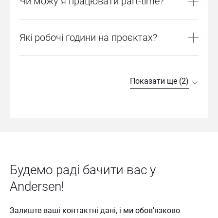
Чи можу я працювати part-time?
одяг та взуття. Водночас ми поважаємо один одного і 
маємо охайний вигляд.
Ні. Всі вакансії розраховані на роботу full-time.
Які робочі години на проєктах?
У нас восьмигодинний робочий день, п'ятиденний 
робочий тиждень, графік роботи — гнучкий. Зазвичай 
Показати ще (2)
робочий день розпочинається о 9:00 і завершується о 
18:00 з перервою на обід на 1 годину.
Будемо раді бачити вас у 
Andersen!
Залиште ваші контактні дані, і ми обов'язково 