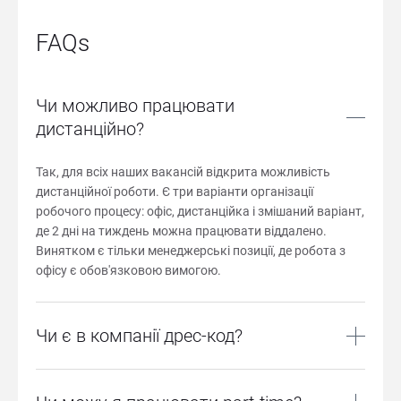
FAQs
Чи можливо працювати
дистанційно?
Так, для всіх наших вакансій відкрита можливість 
дистанційної роботи. Є три варіанти організації 
робочого процесу: офіс, дистанційка і змішаний варіант, 
де 2 дні на тиждень можна працювати віддалено. 
Винятком є тільки менеджерські позиції, де робота з 
офісу є обов'язковою вимогою.
Чи є в компанії дрес-код?
Суворого дрес-коду ми не дотримуємось. Наш одяг 
комфортний. Якщо спекотно, прийнятним є легкий 