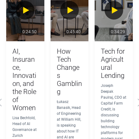
0:24:50
0:45:40
0:34:29
AI, 
How 
Tech for 
Insuran
Tech 
Agricult
ce, 
Change
ural 
Innovati
s 
Lending
on, and 
Gamblin
Joseph 
the Role 
g
Deepak 
Paulraj, CDO at 
of 
Łukasz 
Capital Farm 
Women
Banasik, Head 
Credit, is 
of Engineering 
discussing 
Lisa Bechtold, 
at William Hill, 
building 
Head of AI 
is speaking 
technology 
Governance at 
about how IT 
platforms for 
Zurich 
and AI are 
modern rural 