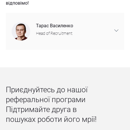
відповімо!
Тарас Василенко
Head of Recruitment
“Привіт! Я Тарас, займаюся рекрутингом у
компанії Andersen. Наша команда уважно вивчає
кожне резюме. Чекаємо на ваш відгук - будемо
раді стати колегами!”
Приєднуйтесь до нашої 
реферальної програми

recruitment@andersenlab.com
Підтримайте друга в 
пошуках роботи його мрії!