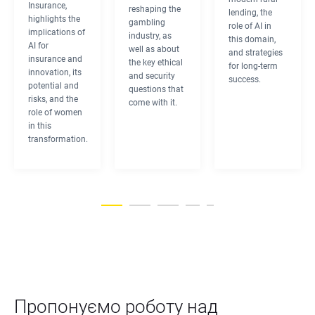
Insurance, 
reshaping the 
lending, the 
highlights the 
gambling 
role of AI in 
implications of 
industry, as 
this domain, 
AI for 
well as about 
and strategies 
insurance and 
the key ethical 
for long-term 
innovation, its 
and security 
success.
potential and 
questions that 
risks, and the 
come with it.
role of women 
in this 
transformation.
Пропонуємо роботу над 