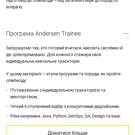
підготовці до співбесіди — від загальної інфи до порад по 
інтерв'ю.
Програма Andersen Trainee
Запрошуємо тих, хто готовий вчитися, мислить системно й
діє цілеспрямовано. Для кожного стажера своя
індивідуальна навчальна траєкторія.
У цьому матеріалі — етапи програми та поради, як пройти
співбесіду:
IT-стажування з індивідуальною траєкторією та
менторством;
Чіткий 6-ступеневий відбір з конкретними дедлайнами;
Різні напрямки: Java, Python, DevOps, QA, Design та інше.
Дізнатися більше