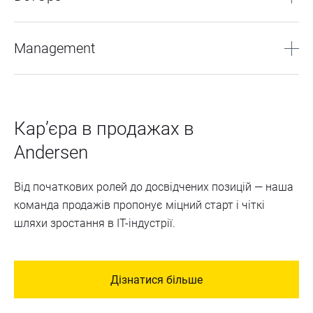
Data Analytics
Детальніше
Business Intelligence
Management
Детальніше
Project Management
Lead Generation Specialist
Карʼєра в продажах в 
Детальніше
Andersen
Від початкових ролей до досвідчених позицій — наша
команда продажів пропонує міцний старт і чіткі
шляхи зростання в IT-індустрії.
Дізнатися більше