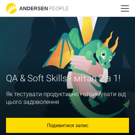
QA & Soft Skills - мітап 2 в 1!
Як тестувати продуктивно і отримувати від
цього задоволення
Подивитися запис