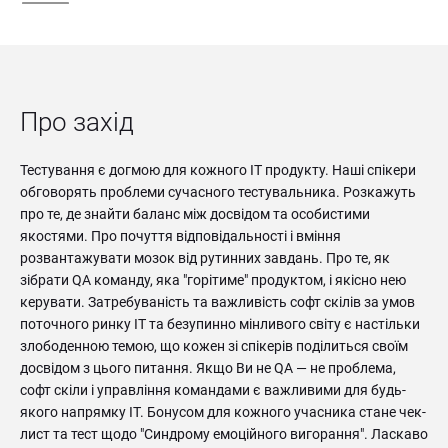
Про захід
Тестування є догмою для кожного ІТ продукту. Наші спікери
обговорять проблеми сучасного тестувальника. Розкажуть
про те, де знайти баланс між досвідом та особистими
якостями. Про почуття відповідальності і вміння
розвантажувати мозок від рутинних завдань. Про те, як
зібрати QA команду, яка "горітиме" продуктом, і якісно нею
керувати. Затребуваність та важливість софт скілів за умов
поточного ринку ІТ та безупинно мінливого світу є настільки
злободенною темою, що кожен зі спікерів поділиться своїм
досвідом з цього питання. Якщо Ви не QA — не проблема,
софт скіли і управління командами є важливими для будь-
якого напрямку ІТ. Бонусом для кожного учасника стане чек-
лист та тест щодо "Синдрому емоційного вигорання". Ласкаво