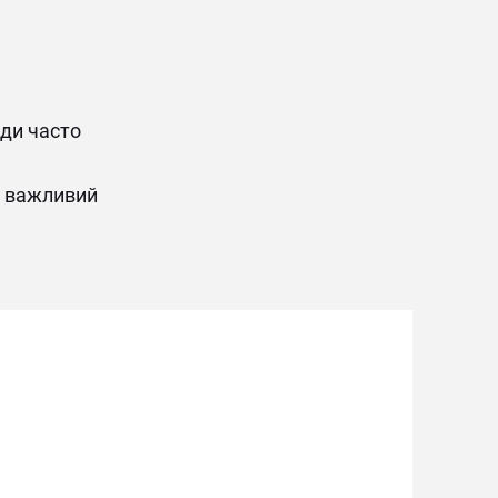
ди часто 
 важливий 