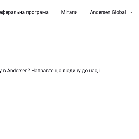
еферальна програма
Мітапи
Andersen Global
 в Andersen? Направте цю людину до нас, і 