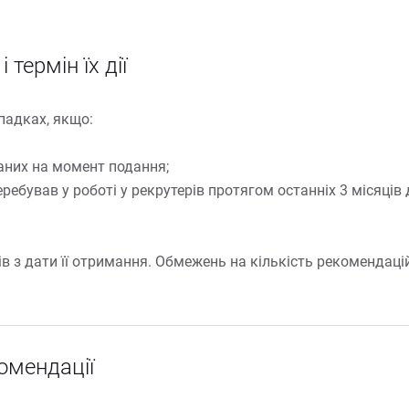
термін їх дії
адках, якщо:

них на момент подання;

ребував у роботі у рекрутерів протягом останніх 3 місяців д
 з дати її отримання. Обмежень на кількість рекомендацій 
омендації